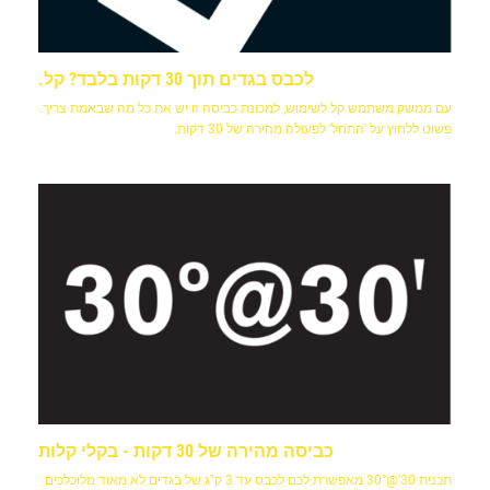
לכבס בגדים תוך 30 דקות בלבד? קל.
עם ממשק משתמש קל לשימוש, למכונת כביסה זו יש את כל מה שבאמת צריך.
פשוט ללחוץ על 'התחל' לפעולה מהירה של 30 דקות.
כביסה מהירה של 30 דקות - בקלי קלות
תכנית 30'@30° מאפשרת לכם לכבס עד 3 ק"ג של בגדים לא מאוד מלוכלכים