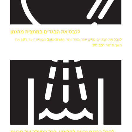
לכבס את הבגדים במחצית מהזמן
לקבל את הבגדים נקיים יותר, מהר יותר. QuickWash מפחיתה עד 50% את
משך מחזור הכביסה.
לקבל בגדים נקיים לחלוטין, בכל הפעלה של מכונת