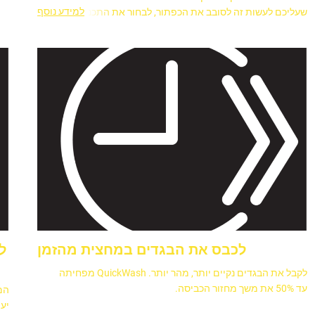
למידע נוסף
שעליכם לעשות זה לסובב את הכפתור, לבחור את התכנית,
והכביסה שלכם מוכנה תוך חצי שעה.
לכבס את הבגדים במחצית מהזמן
ל
לקבל את הבגדים נקיים יותר, מהר יותר. QuickWash מפחיתה
עד 50% את משך מחזור הכביסה.
יעי