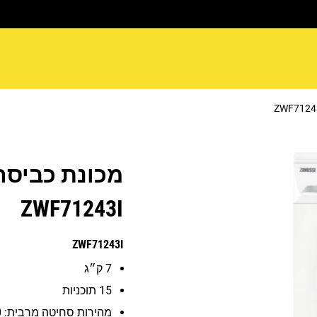
מכונת כביסה
ZWF71243I
ZWF71243I
7 ק״ג
15 תוכניות
מהירות סחיטה מרבית: 1200 סל”ד