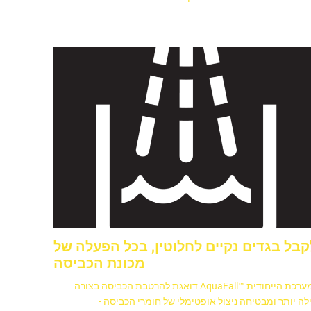
קבל בגדים נקיים לחלוטין, בכל הפעלה של
מכונת הכביסה
המערכת הייחודית ™AquaFall דואגת להרטבת הכביסה בצורה
לה יותר ומבטיחה ניצול אופטימלי של חומרי הכביסה -