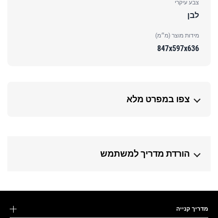
צבע עיקרי
לבן
מידות מוצר (מ״מ)
847x597x636
צפו במפרט מלא
הורדת מדריך למשתמש
מדריך קנייה