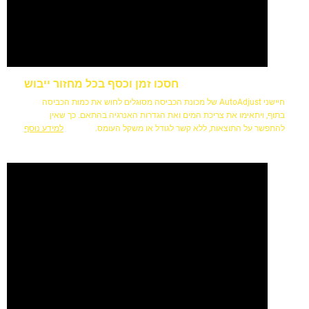
חסכו זמן וכסף בכל מחזור ייבוש
חיישני AutoAdjust של מכונת הכביסה מסוגלים לחוש את כמות הכביסה
בתוף, ויתאימו את צריכת המים ואת הגדרות האנרגיה בהתאם. כך שאין
להתפשר על התוצאות, ללא קשר לגודל או משקל העומס.
למידע נוסף