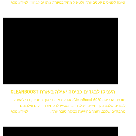
זמינה לעומסים קטנים יותר. ולטיפול מהיר במיוחד, ניתן גם לבחור מחזור
למידע נוסף
הרענון בן 14 דקות.
העניקו לבגדים כביסה יעילה בעזרת CLEANBOOST
תוכנית הכביסה CleanBoost 60ºC מספקת אדים בסוף המחזור, כדי להעניק
לבגדים שלכם ניקוי היגייני ויעיל. הדבר מסייע להפחית חיידקים ואלרגנים
מהבגדים שלכם, ותומך בהיגיינת כביסה טובה יותר..
למידע נוסף