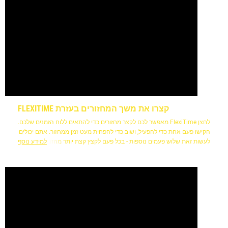
קצרו את משך המחזורים בעזרת FLEXITIME
לחצן FlexiTime מאפשר לכם לקצר מחזורים כדי להתאים ללוח הזמנים שלכם.
הקישו פעם אחת כדי להפעיל, ושוב כדי להפחית מעט זמן ממחזור. אתם יכולים
לעשות זאת שלוש פעמים נוספות - בכל פעם לקצץ קצת יותר מהזמן הכולל של
למידע נוסף
המחזור.