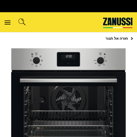
חזרה אל
תנור