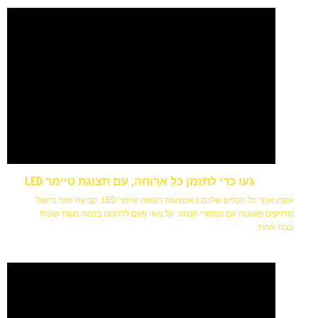
געו כדי לתזמן כל ארוחה, עם תצוגת טיימר LED
עקבו אחר כל הכלים שלכם באמצעות תצוגת טיימר LED. קביעת זמני בישול
מדויקים פשוטה עם כפתורי המגע. קל מאי פעם ללהטט בכמה מנות שונות
בבת אחת.