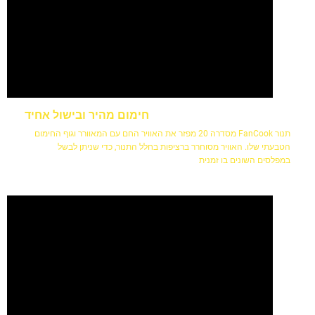
חימום מהיר ובישול אחיד
תנור FanCook מסדרה 20 מפזר את האוויר החם עם המאוורר וגוף החימום
הטבעתי שלו. האוויר מסוחרר ברציפות בחלל התנור, כדי שניתן לבשל
במפלסים השונים בו זמנית