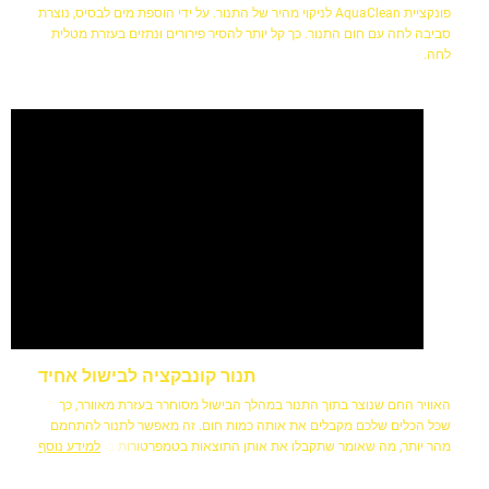
פונקציית AquaClean לניקוי מהיר של התנור. על ידי הוספת מים לבסיס, נוצרת
סביבה לחה עם חום התנור. כך קל יותר להסיר פירורים ונתזים בעזרת מטלית
לחה.
תנור קונבקציה לבישול אחיד
האוויר החם שנוצר בתוך התנור במהלך הבישול מסוחרר בעזרת מאוורר, כך
שכל הכלים שלכם מקבלים את אותה כמות חום. זה מאפשר לתנור להתחמם
מהר יותר, מה שאומר שתקבלו את אותן התוצאות בטמפרטורות נמוכות ב
למידע נוסף
-20%, ויחסוך זמן ואנרגיה.