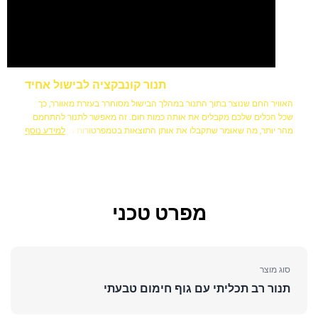
תנור קונבקציה לבישול אחיד
האוויר החם שנוצר בתוך התנור במהלך הבישול מסוחרר בעזרת מאוורר, כך
שכל הכלים שלכם מקבלים את אותה כמות חום. זה מאפשר לתנור להתחמם
מהר יותר, מה שאומר שתקבלו את אותן התוצאות בטמפרטורות נמוכות ב
למידע נוסף
-20%, ויחסוך זמן ואנרגיה.
מפרט טכני
סוג מוצר
תנור רב תכליתי עם גוף חימום טבעתי