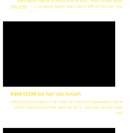
והמגש שתוכנן במיוחד. במגש יש חורים בבסיס, כך שהאוכל מחומם באופן
אחיד מכל הצדדים, ללא כל צורך בשמן. תוצאות טעימות ובריאות הפכו
למידע נוסף
פשוטות להשגה.
תוצאות מבריקות עם AQUA CLEAN
פונקציית AquaClean לניקוי מהיר של התנור. על ידי הוספת מים לבסיס, נוצרת
סביבה לחה עם חום התנור. כך קל יותר להסיר פירורים ונתזים בעזרת מטלית
לחה.