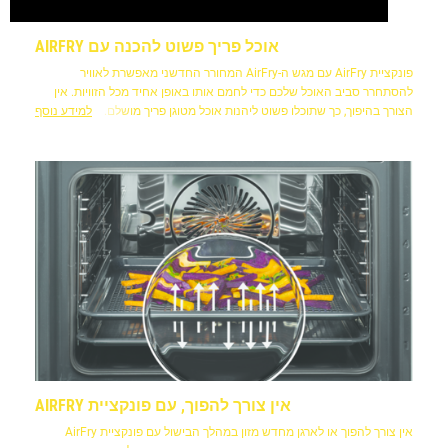
אוכל פריך פשוט להכנה עם AIRFRY
פונקציית AirFry עם מגש ה-AirFry המחורר החדשני מאפשרת לאוויר
להסתחרר סביב האוכל שלכם כדי לחמם אותו באופן אחיד מכל הזוויות. אין
הצורך בהיפוך, כך שתוכלו פשוט ליהנות אוכל מטוגן פריך מושלם.
למידע נוסף
אין צורך להפוך, עם פונקציית AIRFRY
אין צורך להפוך או לארגן מחדש מזון במהלך הבישול עם פונקציית AirFry