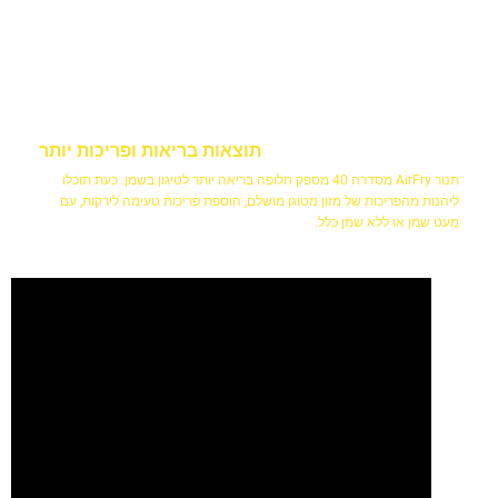
תוצאות בריאות ופריכות יותר
תנור AirFry מסדרה 40 מספק חלופה בריאה יותר לטיגון בשמן. כעת תוכלו
ליהנות מהפריכות של מזון מטוגן מושלם, הוספת פריכות טעימה לירקות, עם
מעט שמן או ללא שמן כלל.