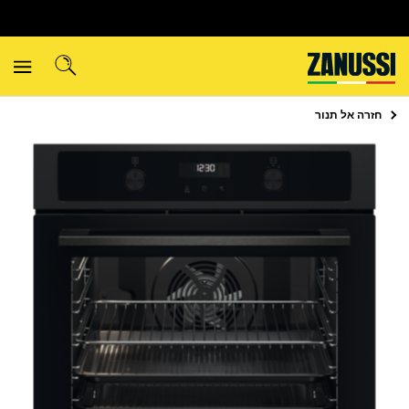
חזרה אל
תנור