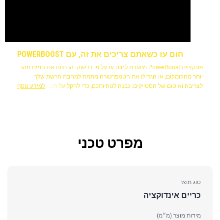
חום עז כשאתם צריכים את זה, עם POWERBOOST
פונקציית PowerBoost מיועדת לחום עז על פי דרישה. הרתיחו את המים מהר
יותר מהקומקום, או הגדילו את הטמפרטורה מתחת למחבת הרשת שלך
לצריבה ואיטום של הסטייקים. נבנה לנוחיותכם, כדי להקל על הכנת הארוחות
למידע נוסף
המועדפות עליכם.
מפרט טכני
סוג מוצר
כריים אינדוקציה
מידות מוצר (מ״מ)