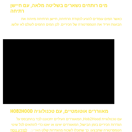
מים רותחים נשארים בשליטה מלאה, עם חיישן
רתיחה
כאשר המים עומדים להגיע לנקודת הרתיחה, חיישן הרתיחה מיזהה את
הבועות ויוריד את הטמפרטורה של הכיריים. לכן המים החמים לעולם לא יגלשו.
מאווררים אוטומטיים, עם טכנולוגיה HOB2HOOD
עם טכנולוגיית Hob2Hood, המאווררים העיליים יתכווננו לבד בהתבסס על
הגדרות הכיריים בזמן הבישול, המאווררים יאיצו או יאטו כדי להתאים לכל שינוי
הטמפרטורה שתבצעו. כך שתוכלו לשכוח מהגדרות קולט האדים, ולהתמקד
למידע נוסף