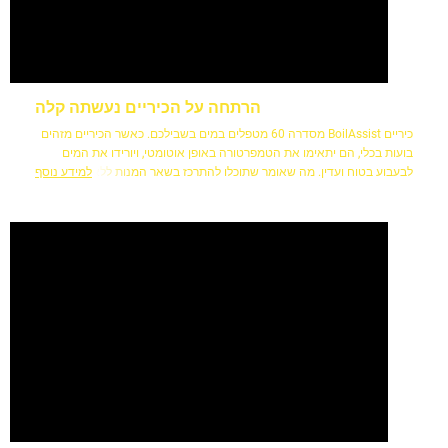
הרתחה על הכיריים נעשתה קלה
כיריים BoilAssist מסדרה 60 מטפלים במים בשבילכם. כאשר הכיריים מזהים
בועות בכלי, הם יתאימו את הטמפרטורה באופן אוטומטי, ויורידו את המים
לבעבוע בטוח ועדין. מה שאומר שתוכלו להתרכז בשאר המנות ללא הסחת
למידע נוסף
דעת.