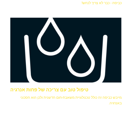
כביסה - כבר לא צריך לנחש!
טיפול טוב עם צריכה של פחות אנרגיה
מייבש כביסה זה כולל טכנולוגיית משאבת-חום חדשנית ולכן הוא חסכוני
באנרגיה.