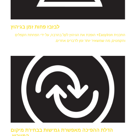
לבזבז פחות זמן בגיהוץ
התכנית EasyIron+ הופכת את הגיהוץ לקל בהרבה, על ידי הפחתת הקפלים
והקמטים, מה שמשאיר יותר זמן לדברים אחרים.
הדלת ההפיכה מאפשרת גמישות בבחירת מיקום
המייבש.